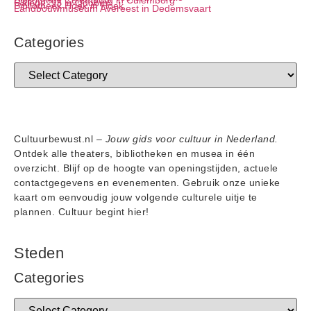
Bibliotheek Culemborg in Culemborg
Galerie ’93 in Odoorn
Bibliotheek Hoek in Hoek
Landbouwmuseum Avereest in Dedemsvaart
Categories
Cultuurbewust.nl –
Jouw gids voor cultuur in Nederland.
Ontdek alle theaters, bibliotheken en musea in één
overzicht. Blijf op de hoogte van openingstijden, actuele
contactgegevens en evenementen. Gebruik onze unieke
kaart om eenvoudig jouw volgende culturele uitje te
plannen. Cultuur begint hier!
Steden
Categories