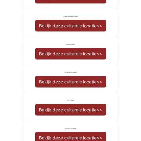
Eric van der Palen Stagedesign in Amsterdam
Bekijk deze culturele locatie>>
kimherman in Amsterdam
Bekijk deze culturele locatie>>
Well Made Productions in Amsterdam
Bekijk deze culturele locatie>>
Tisanka in Amsterdam
Bekijk deze culturele locatie>>
Betty Friday M.C.020 in Amsterdam
Bekijk deze culturele locatie>>