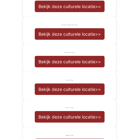
Bekijk deze culturele locatie>>
Parool Theater Sint Pieterspoortsteeg in Amsterdam
Bekijk deze culturele locatie>>
Shaffy Theater/Shaffy in Amsterdam
Bekijk deze culturele locatie>>
Degasten in Amsterdam
Bekijk deze culturele locatie>>
ZAK Theater in Amsterdam
Bekijk deze culturele locatie>>
Ingeborgpop in Amsterdam