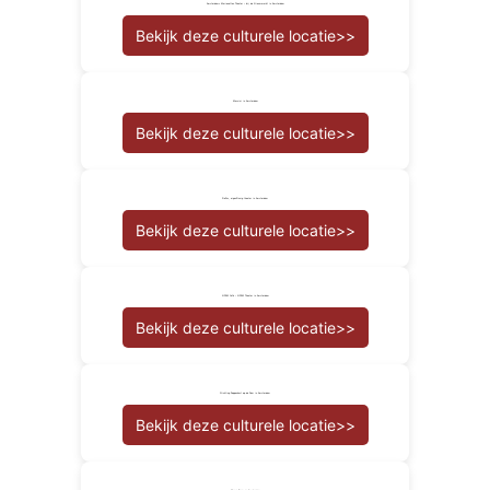
Amsterdams Marionetten Theater – bij de Nieuwmarkt in Amsterdam
Bekijk deze culturele locatie>>
Mascini in Amsterdam
Bekijk deze culturele locatie>>
ZieZus, eigenZinnig theater in Amsterdam
Bekijk deze culturele locatie>>
NDSM Café – NDSM Theater in Amsterdam
Bekijk deze culturele locatie>>
Stichting Poppenkast op de Dam in Amsterdam
Bekijk deze culturele locatie>>
Marci Panis in Amsterdam