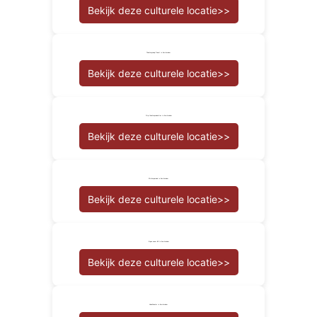
Bekijk deze culturele locatie>>
Theatergroep Troost in Amsterdam
Bekijk deze culturele locatie>>
Stip theaterproducties in Amsterdam
Bekijk deze culturele locatie>>
Winterparade in Amsterdam
Bekijk deze culturele locatie>>
Eigen naam BV in Amsterdam
Bekijk deze culturele locatie>>
Handtheater in Amsterdam