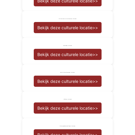
Bekijk deze culturele locatie>>
SIN (Street-theatre Institute Netherlands) in Amsterdam
Bekijk deze culturele locatie>>
Rianne Meboer in Amsterdam
Bekijk deze culturele locatie>>
Koninklijk College “Zeemanshoop” in Amsterdam
Bekijk deze culturele locatie>>
OBA Theater in Amsterdam
Bekijk deze culturele locatie>>
Stichting Jeugdtheaterschool Zuidoost in Amsterdam
Bekijk deze culturele locatie>>