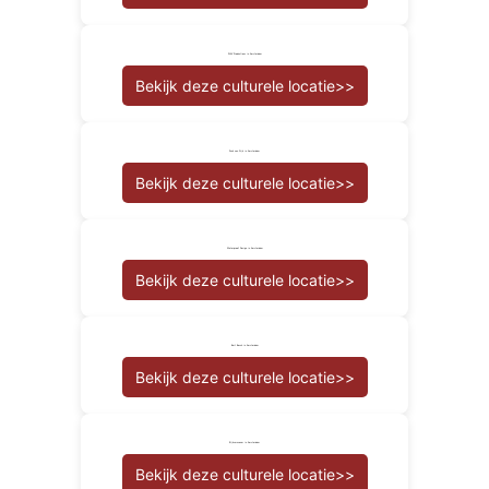
PLAY Productions in Amsterdam
Bekijk deze culturele locatie>>
Puck van Dijk in Amsterdam
Bekijk deze culturele locatie>>
Waterproof Design in Amsterdam
Bekijk deze culturele locatie>>
Bart Bosch in Amsterdam
Bekijk deze culturele locatie>>
Rijksmuseum in Amsterdam
Bekijk deze culturele locatie>>