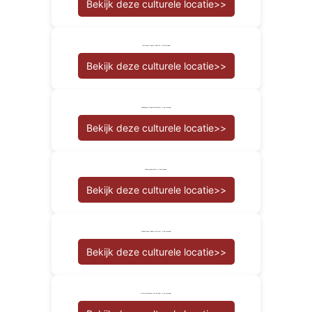
Bekijk deze culturele locatie>>
Nationale Opera & Ballet in Amsterdam
Bekijk deze culturele locatie>>
Vondelpark Openluchttheater in Amsterdam
Bekijk deze culturele locatie>>
Theateradvies® bv in Amsterdam
Bekijk deze culturele locatie>>
Nederlands Theater Festival in Amsterdam
Bekijk deze culturele locatie>>
Stichting ‘Theater Na de Dam’ in Amsterdam