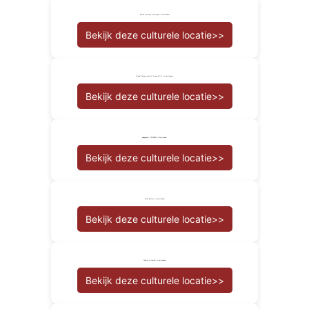
Remko van Wely Ontwerpen in Amsterdam
Bekijk deze culturele locatie>>
Global Performing Arts Group V.O.F. in Amsterdam
Bekijk deze culturele locatie>>
poppenkast OPGEPAST in Amsterdam
Bekijk deze culturele locatie>>
Elske Rollema in Amsterdam
Bekijk deze culturele locatie>>
Theater Vrijburcht in Amsterdam
Bekijk deze culturele locatie>>