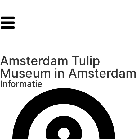
Amsterdam Tulip
Museum in Amsterdam
Informatie