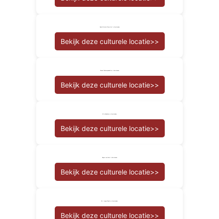
Code Culturele Diversiteit in Amsterdam
Bekijk deze culturele locatie>>
Pavana Theaterprodukties in Amsterdam
Bekijk deze culturele locatie>>
Villa Kakofonie in Amsterdam
Bekijk deze culturele locatie>>
Rogier van Erkel in Amsterdam
Bekijk deze culturele locatie>>
Mr. Image Theatre in Amsterdam
Bekijk deze culturele locatie>>