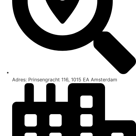
Adres: Prinsengracht 116, 1015 EA Amsterdam