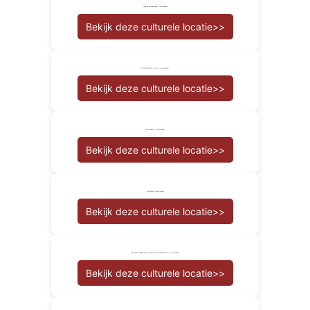
Theater de Cameleon in Amsterdam
Bekijk deze culturele locatie>>
Stichting Theater Stuiter in Amsterdam
Bekijk deze culturele locatie>>
Plein Theater in Amsterdam
Bekijk deze culturele locatie>>
Casa Rosso in Amsterdam
Bekijk deze culturele locatie>>
Koos Kneus Poppentheater; perfect voor kinderfeestjes! in Amsterdam
Bekijk deze culturele locatie>>